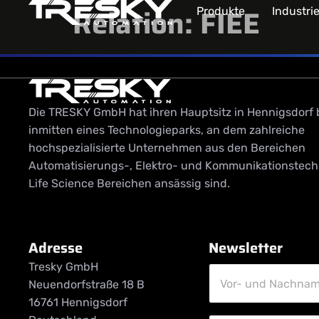
Relation:
FIEE
Produkte
Industri
Die TRESKY GmbH hat ihren Hauptsitz in Hennigsdorf b
inmitten eines Technologieparks, an dem zahlreiche
hochspezialisierte Unternehmen aus den Bereichen
Automatisierungs-, Elektro- und Kommunikationstech
Life Science Bereichen ansässig sind.
Adresse
Newsletter
Tresky GmbH
V
o
Vor- und Nachna
Neuendorfstraße 18 B
r
16761 Hennigsdorf
-