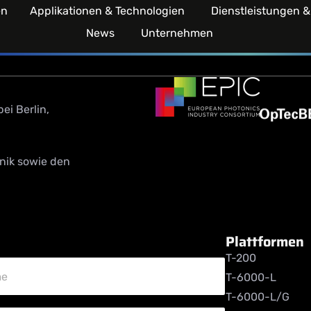
en
Applikationen & Technologien
Dienstleistungen &
News
Unternehmen
ei Berlin,
nik sowie den
Plattformen
T-200
me
T-6000-L
T-6000-L/G