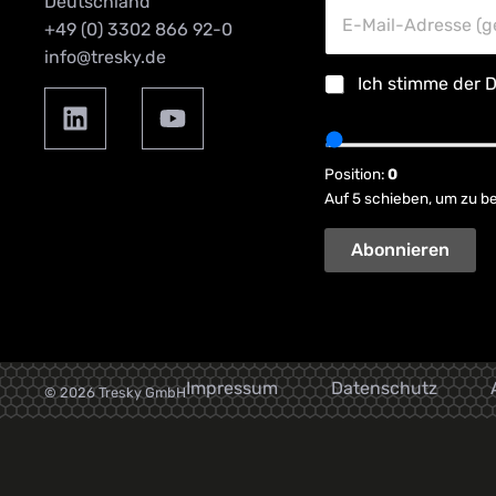
Deutschland
E
u
-
E-Mail-Adresse (g
n
+49 (0) 3302 866 92-0
M
d
info@tresky.de
a
N
D
Ich stimme der
D
i
a
a
l
c
S
t
-
h
p
e
A
n
a
n
d
Position:
0
a
m
s
r
m
Auf 5 schieben, um zu be
s
c
e
e
c
h
s
*
h
Abonnieren
u
s
u
t
e
t
z
*
z
e
r
k
l
Impressum
Datenschutz
© 2026 Tresky GmbH
ä
r
u
n
g