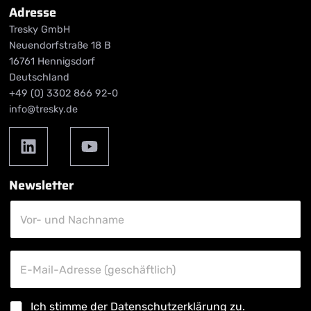
Adresse
Tresky GmbH
Neuendorfstraße 18 B
16761 Hennigsdorf
Deutschland
+49 (0) 3302 866 92-0
info@tresky.de
Newsletter
V
o
Vor- und Nachname
r
-
E
u
-
E-Mail-Adresse (geschäftlich)
n
M
d
a
N
D
Ich stimme der
Datenschutzerklärung
zu.
i