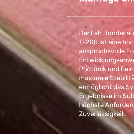
Der Lab Bonder au
T-200 ist eine hoc
anspruchsvolle F
Entwicklungsanwen
Photonik und Fein
maximale Stabilitä
ermöglicht das S
Ergebnisse im Sub
höchste Anforder
Zuverlässigkeit.