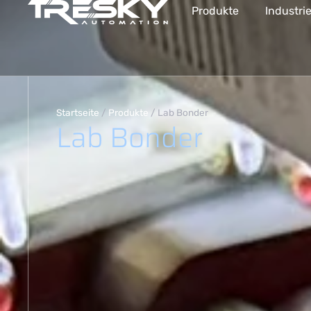
Produkte
Industri
Startseite
/
Produkte
/
Lab Bonder
Lab Bonder